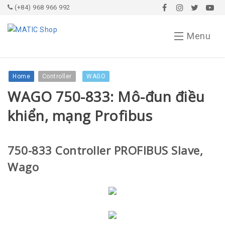
(+84) 968 966 992
Menu
Trang chủ
Home
Controller
WAGO
WAGO 750-833: Mô-đun điều
Bài viết
khiển, mạng Profibus
Giới thiệu
Dịch vụ
750-833 Controller PROFIBUS Slave,
Wago
Sản phẩm
Drive
Liên hệ
Khởi động mềm