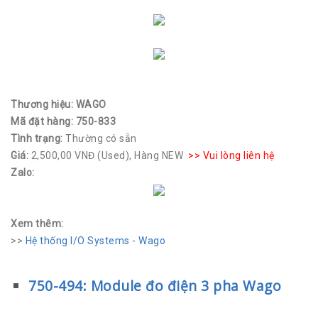
Biến tần
Động cơ
Motion
Thương hiệu: WAGO
Step
Mã đặt hàng: 750-833
Tình trạng:
Thường có sẵn
Servo
Giá:
2,500,00 VNĐ (Used), Hàng NEW
>> Vui lòng liên hệ
Control
Zalo:
PLC
Xem thêm:
HMI
>>
Hệ thống I/O Systems - Wago
Field Device
750-494: Module đo điện 3 pha Wago
Industry PC