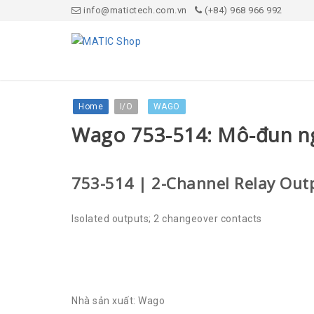
info@matictech.com.vn
(+84) 968 966 992
Home
I/O
WAGO
Wago 753-514: Mô-đun ng
753-514 | 2-Channel Relay Out
Isolated outputs; 2 changeover contacts
Nhà sản xuất: Wago