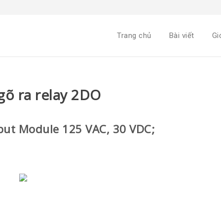
Trang chủ
Bài viết
Gi
õ ra relay 2DO
put Module 125 VAC, 30 VDC;