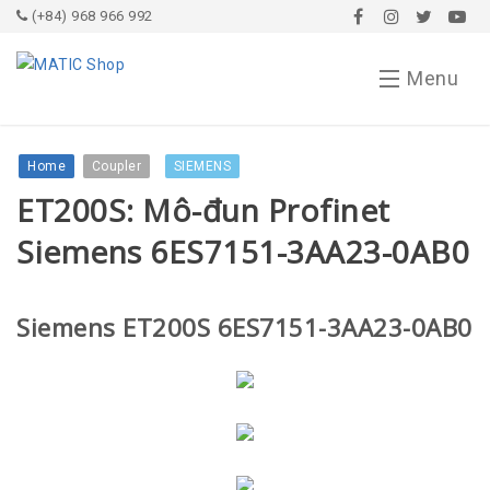
(+84) 968 966 992
Menu
Trang chủ
Home
Coupler
SIEMENS
ET200S: Mô-đun Profinet
Bài viết
Siemens 6ES7151-3AA23-0AB0
Giới thiệu
Dịch vụ
Siemens ET200S 6ES7151-3AA23-0AB0
Sản phẩm
Drive
Liên hệ
Khởi động mềm