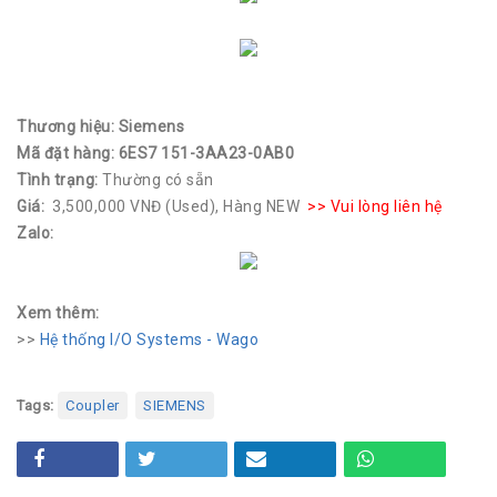
Biến tần
Động cơ
Motion
Thương hiệu: Siemens
Mã đặt hàng: 6ES7 151-3AA23-0AB0
Step
Tình trạng:
Thường có sẵn
Giá:
3,500,000 VNĐ (Used), Hàng NEW
>> Vui lòng liên hệ
Servo
Zalo:
Control
Xem thêm:
PLC
>>
Hệ thống I/O Systems - Wago
HMI
Tags:
Coupler
SIEMENS
Field Device
Industry PC